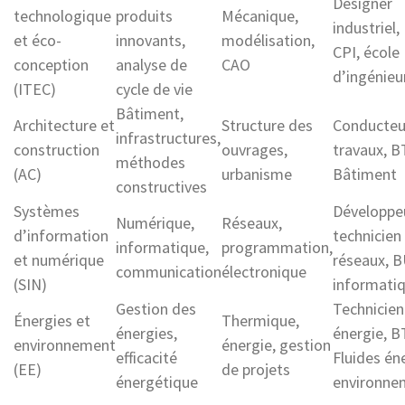
Designer
technologique
produits
Mécanique,
industriel,
et éco-
innovants,
modélisation,
CPI, école
conception
analyse de
CAO
d’ingénieu
(ITEC)
cycle de vie
Bâtiment,
Architecture et
Structure des
Conducteu
infrastructures,
construction
ouvrages,
travaux, B
méthodes
(AC)
urbanisme
Bâtiment
constructives
Systèmes
Développeu
Numérique,
Réseaux,
d’information
technicien
informatique,
programmation,
et numérique
réseaux, 
communication
électronique
(SIN)
informati
Gestion des
Technicien
Énergies et
Thermique,
énergies,
énergie, B
environnement
énergie, gestion
efficacité
Fluides én
(EE)
de projets
énergétique
environne