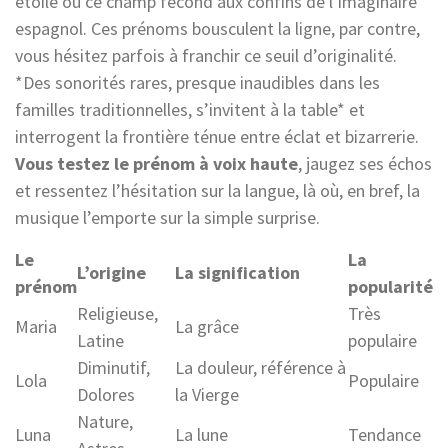
étoile ou ce champ fécond aux confins de l’imaginaire
espagnol. Ces prénoms bousculent la ligne, par contre,
vous hésitez parfois à franchir ce seuil d’originalité.
*Des sonorités rares, presque inaudibles dans les
familles traditionnelles, s’invitent à la table* et
interrogent la frontière ténue entre éclat et bizarrerie.
Vous testez le prénom à voix haute
, jaugez ses échos
et ressentez l’hésitation sur la langue, là où, en bref, la
musique l’emporte sur la simple surprise.
Le
La
L’origine
La signification
prénom
popularité
Religieuse,
Très
Maria
La grâce
Latine
populaire
Diminutif,
La douleur, référence à
Lola
Populaire
Dolores
la Vierge
Nature,
Luna
La lune
Tendance